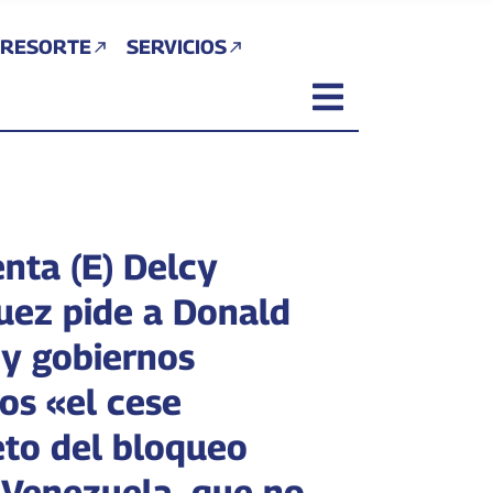
 RESORTE
SERVICIOS
enta (E) Delcy
uez pide a Donald
y gobiernos
os «el cese
to del bloqueo
 Venezuela, que no