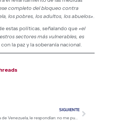
cese completo del bloqueo contra
, los pobres, los adultos, los abuelos»
.
de estas políticas, señalando que
«el
estros sectores más vulnerables, es
con la paz y la soberanía nacional.
hreads
SIGUIENTE
El caso Ridery: «Cuando decía que venía de Venezuela, le respondían: no me puedo tomar una foto contigo por las sanciones», revela la Presidenta (E) Delcy Rodríguez