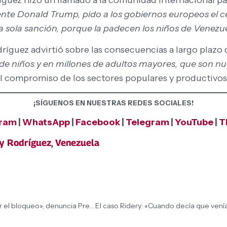
ente Donald Trump, pido a los gobiernos europeos el 
sola sanción, porque la padecen los niños de Venezuela
dríguez advirtió sobre las consecuencias a largo plazo 
de niños y en millones de adultos mayores, que son nu
el compromiso de los sectores populares y productivos 
¡SÍGUENOS EN NUESTRAS REDES SOCIALES!
gram
|
WhatsApp
|
Facebook
|
Telegram
|
YouTube
|
T
cy Rodríguez
,
Venezuela
«Los ingresos de los trabajadores cayeron un 99% por el bloqueo», denuncia Presidenta (E) Delcy Rodríguez