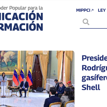
MIPPCI
LEY
Presid
Rodríg
gasífe
Shell