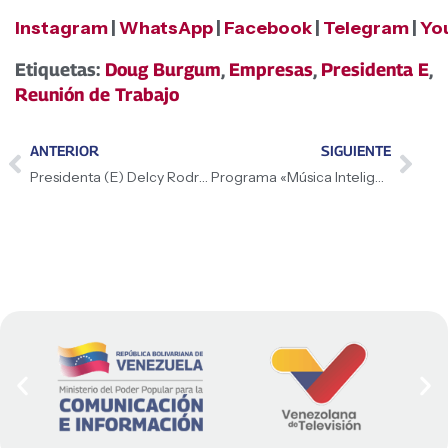
Instagram
|
WhatsApp
|
Facebook
|
Telegram
|
Yo
Etiquetas:
Doug Burgum
,
Empresas
,
Presidenta E
,
Reunión de Trabajo
ANTERIOR
SIGUIENTE
Presidenta (E) Delcy Rodríguez agradeció al presidente de EEUU, Donald Trump, por la publicación de un post saludando la agenda de trabajo con el secretario del Departamento del Interior, Doug Burgum
Programa «Música Inteligente» impulsa el aprendizaje musical con nueva tecnología