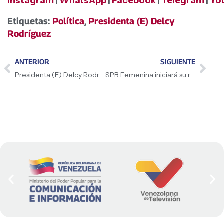
Instagram
|
WhatsApp
|
Facebook
|
Telegram
|
Yo
Etiquetas:
Política
,
Presidenta (E) Delcy
Rodríguez
ANTERIOR
SIGUIENTE
Presidenta (E) Delcy Rodríguez se reunió con directivos de ESSAR de India para evaluar oportunidades de inversiones estratégicas
SPB Femenina iniciará su recta final en Caracas