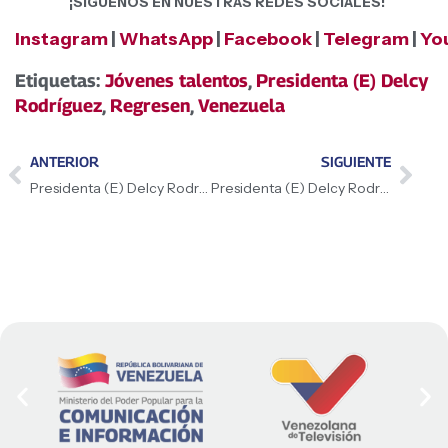
¡SÍGUENOS EN NUESTRAS REDES SOCIALES!
Instagram
|
WhatsApp
|
Facebook
|
Telegram
|
Yo
Etiquetas:
Jóvenes talentos
,
Presidenta (E) Delcy
Rodríguez
,
Regresen
,
Venezuela
ANTERIOR
SIGUIENTE
Presidenta (E) Delcy Rodríguez: «No hay una Ley de Amnistía que haya tenido los resultados de la venezolana 9 mil personas beneficiadas»
Presidenta (E) Delcy Rodríguez: «Los derechos de Venezuela sobre el Esequibo son históricos»