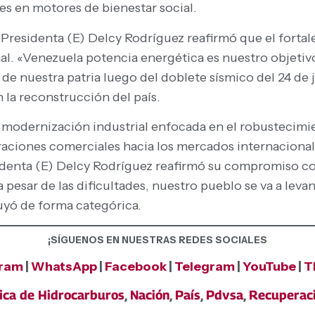
es en motores de bienestar social.
 Presidenta (E) Delcy Rodríguez reafirmó que el fortale
. «Venezuela potencia energética es nuestro objetivo
 de nuestra patria luego del doblete sísmico del 24 de
 la reconstrucción del país.
 modernización industrial enfocada en el robustecimien
raciones comerciales hacia los mercados internacionale
identa (E) Delcy Rodríguez reafirmó su compromiso con 
pesar de las dificultades, nuestro pueblo se va a lev
uyó de forma categórica.
¡SÍGUENOS EN NUESTRAS REDES SOCIALES
gram
|
WhatsApp
|
Facebook
|
Telegram
|
YouTube
|
T
ica de Hidrocarburos
,
Nación
,
País
,
Pdvsa
,
Recuperac