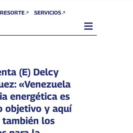
 RESORTE
SERVICIOS
enta (E) Delcy
uez: «Venezuela
ia energética es
 objetivo y aquí
 también los
s para la