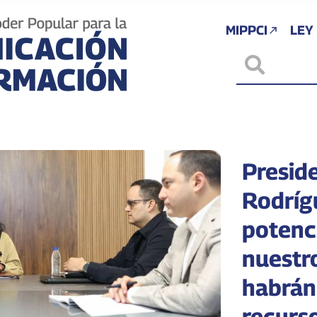
MIPPCI
LEY
Presid
Rodríg
potenc
nuestro
habrán
recurso