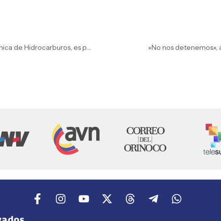
«Este reglamento que se adapta a la nueva Ley Orgánica de Hidrocarburos, es para convertir las reservas de Venezuela en el desarrollo de nuestro país», aseguró la Presidenta (E), Delcy Rodríguez
​»No nos detenemos», a
vados.