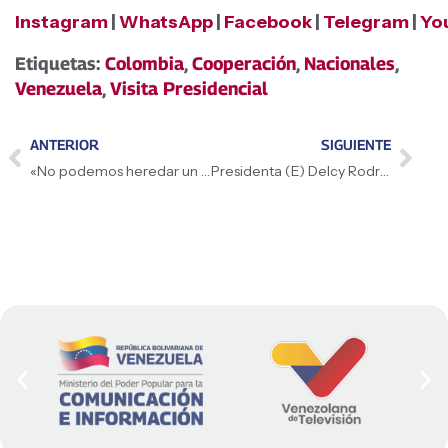
Instagram
|
WhatsApp
|
Facebook
|
Telegram
|
Yo
Etiquetas:
Colombia
,
Cooperación
,
Nacionales
,
Venezuela
,
Visita Presidencial
ANTERIOR
SIGUIENTE
«No podemos heredar un país sancionado»: el clamor de la Presidenta (E) Delcy Rodríguez por la unión nacional
Presidenta (E) Delcy Rodríguez recibe en el Palacio de Miraflores a su homólogo Gustavo Petro