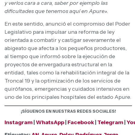
y verlos cara a cara, saber por ejemplo las
dificultades que tenemos aquí en Apure».
En este sentido, anunció el compromiso del Poder
Legislativo para impulsar una reforma de ley
orientada a combatir y castigar severamente el
abigeato que afecta a los pequeños productores,
al tiempo que informó sobre la ejecución de
proyectos de envergadura estructural en la
entidad, tales como la rehabilitación integral de la
Troncal 19 y la optimización de los servicios de
quirófanos, emergencias y cuidados intensivos en
uno de los principales hospitales del estado Apure.
¡SÍGUENOS EN NUESTRAS REDES SOCIALES!
Instagram
|
WhatsApp
|
Facebook
|
Telegram
|
Yo
Etiquetas:
AN
,
Apure
,
Delcy Rodríguez
,
Jorge