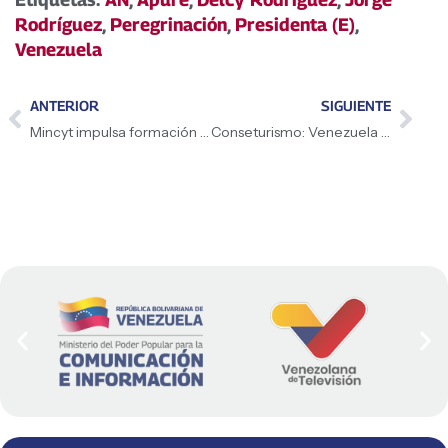
Rodríguez
,
Peregrinación
,
Presidenta (E)
,
Venezuela
ANTERIOR
SIGUIENTE
Mincyt impulsa formación técnica en el Programa Nacional Semilleros Científicos
Conseturismo: Venezuela se ubica en el «Top 5» mundial de avistamiento de aves