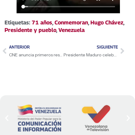
Etiquetas:
71 años
,
Conmemoran
,
Hugo Chávez
,
Presidente y pueblo
,
Venezuela
ANTERIOR
SIGUIENTE
CNE anuncia primeros resultados
Presidente Maduro celebra la victoria histórica del 27J