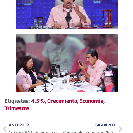
Etiquetas:
4.5%
,
Crecimiento
,
Economía
,
Trimestre
ANTERIOR
SIGUIENTE
Más del 90% de apoyo al estado Guayana Esequiba
Venezuela exige rectificación y cese de patrañas contra su industria energética