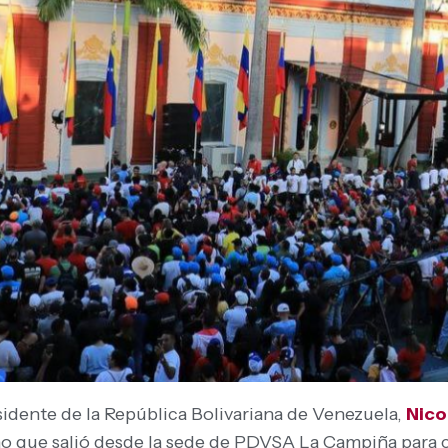
sidente de la República Bolivariana de Venezuela,
Nico
no que salió desde la sede de PDVSA La Campiña para ce