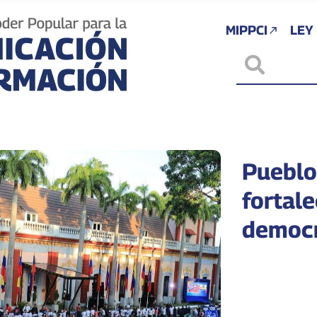
MIPPCI
LEY
Pueblo
fortale
democr