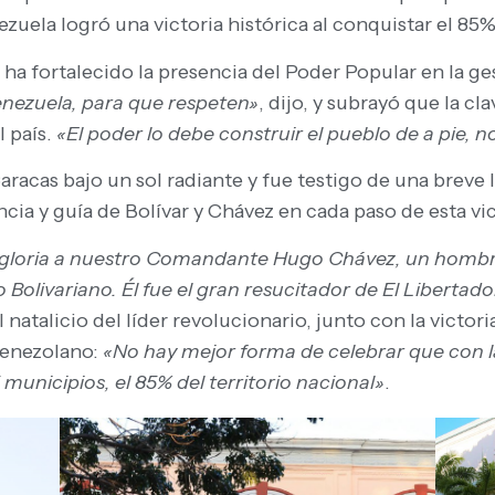
zuela logró una victoria histórica al conquistar el 85%
 ha fortalecido la presencia del Poder Popular en la ge
enezuela, para que respeten»
, dijo, y subrayó que la cl
l país.
«El poder lo debe construir el pueblo de a pie, n
racas bajo un sol radiante y fue testigo de una breve l
ia y guía de Bolívar y Chávez en cada paso de esta vic
gloria a nuestro Comandante Hugo Chávez, un hombre 
 Bolivariano. Él fue el gran resucitador de El Libertad
l natalicio del líder revolucionario, junto con la victo
venezolano:
«No hay mejor forma de celebrar que con la
unicipios, el 85% del territorio nacional»
.