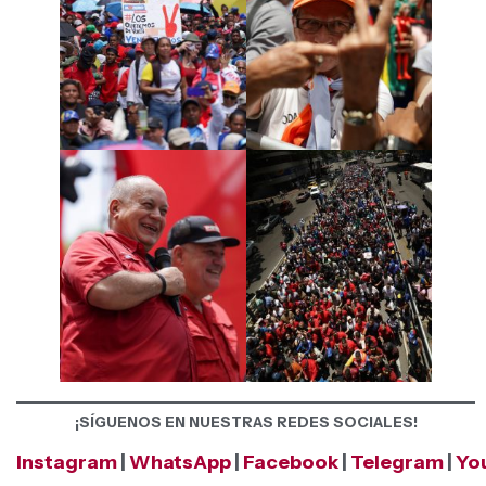
¡SÍGUENOS EN NUESTRAS REDES SOCIALES!
Instagram
|
WhatsApp
|
Facebook
|
Telegram
|
Yo