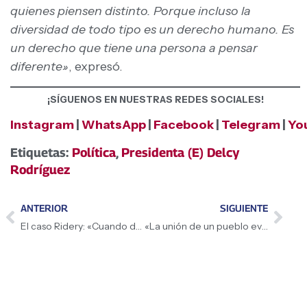
quienes piensen distinto. Porque incluso la
diversidad de todo tipo es un derecho humano. Es
un derecho que tiene una persona a pensar
diferente»
, expresó.
¡SÍGUENOS EN NUESTRAS REDES SOCIALES!
Instagram
|
WhatsApp
|
Facebook
|
Telegram
|
Yo
Etiquetas:
Política
,
Presidenta (E) Delcy
Rodríguez
ANTERIOR
SIGUIENTE
El caso Ridery: «Cuando decía que venía de Venezuela, le respondían: no me puedo tomar una foto contigo por las sanciones», revela la Presidenta (E) Delcy Rodríguez
«La unión de un pueblo evita que caigan los misiles», afirma la Presidenta (E) Delcy Rodríguez al convocar a la peregrinación nacional