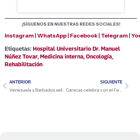
¡SÍGUENOS EN NUESTRAS REDES SOCIALES!
Instagram
|
WhatsApp
|
Facebook
|
Telegram
|
Yo
Etiquetas:
Hospital Universitario Dr. Manuel
Núñez Tovar
,
Medicina interna
,
Oncología
,
Rehabilitación
ANTERIOR
SIGUIENTE
Venezuela y Barbados sellan unión económica y comercial
Caracas celebra con el Festival de Calle del Circuito Simón Bolívar