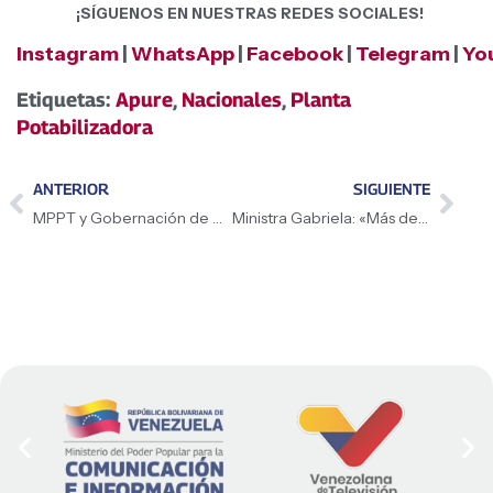
¡SÍGUENOS EN NUESTRAS REDES SOCIALES!
Instagram
|
WhatsApp
|
Facebook
|
Telegram
|
Yo
Etiquetas:
Apure
,
Nacionales
,
Planta
Potabilizadora
ANTERIOR
SIGUIENTE
MPPT y Gobernación de Anzoátegui celebran reactivación de ruta aérea entre Panamá y Barcelona
Ministra Gabriela: «Más de 30 instituciones educativas en 15 estados del país son atendidas con estos kits, diseñados y fabricados en Venezuela»