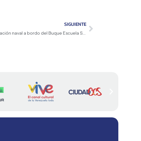
SIGUIENTE
Cadetes de la UMBV fortalecen su formación naval a bordo del Buque Escuela Simón Bolívar