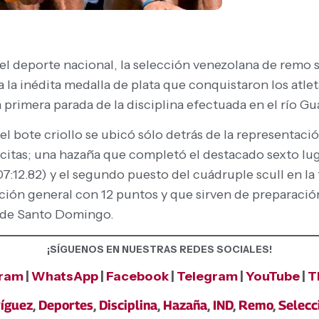
l deporte nacional, la selección venezolana de remo su
 la inédita medalla de plata que conquistaron los atle
primera parada de la disciplina efectuada en el río Gua
el bote criollo se ubicó sólo detrás de la representa
de citas; una hazaña que completó el destacado sexto l
(07:12.82) y el segundo puesto del cuádruple scull en la
cación general con 12 puntos y que sirven de preparació
 de Santo Domingo.
¡SÍGUENOS EN NUESTRAS REDES SOCIALES!
gram
|
WhatsApp
|
Facebook
|
Telegram
|
YouTube
|
T
íguez
,
Deportes
,
Disciplina
,
Hazaña
,
IND
,
Remo
,
Selecc