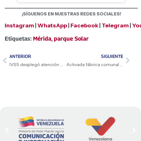
¡SÍGUENOS EN NUESTRAS REDES SOCIALES!
Instagram
|
WhatsApp
|
Facebook
|
Telegram
|
Yo
Etiquetas:
Mérida
,
parque Solar
ANTERIOR
SIGUIENTE
IVSS desplegó atención médica domiciliaria para adultos mayores en Aragua
Activada fábrica comunal de techos en Miranda