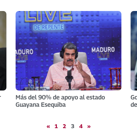
r
Más del 90% de apoyo al estado
Go
Guayana Esequiba
de
«
1
2
3
4
»