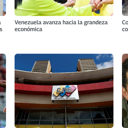
a
Venezuela avanza hacia la grandeza
Co
s
económica
co