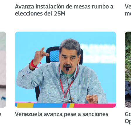
Avanza instalación de mesas rumbo a
Ve
elecciones del 25M
mo
e
Venezuela avanza pese a sanciones
Go
O