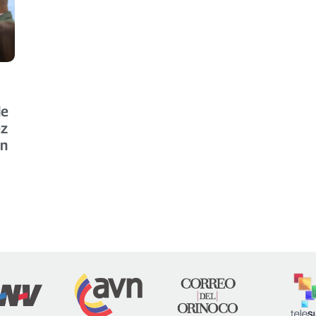
de
ez
ón