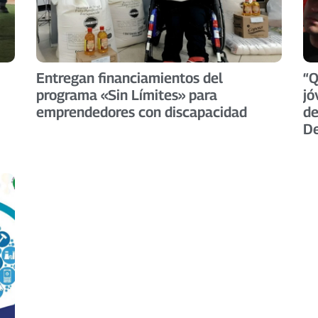
Entregan financiamientos del
“Q
programa «Sin Límites» para
jó
emprendedores con discapacidad
de
De