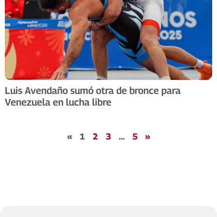
Luis Avendaño sumó otra de bronce para
Venezuela en lucha libre
«
1
2
3
…
5
»