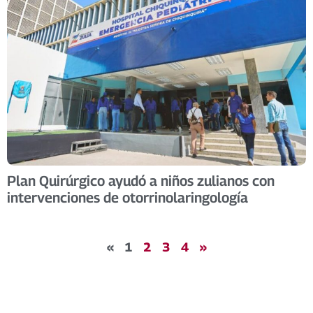
Plan Quirúrgico ayudó a niños zulianos con
intervenciones de otorrinolaringología
«
1
2
3
4
»