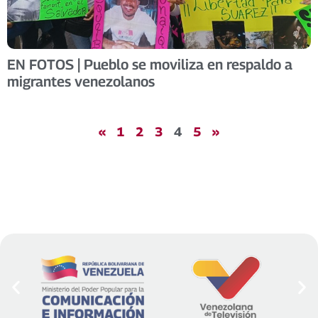
EN FOTOS | Pueblo se moviliza en respaldo a
migrantes venezolanos
«
1
2
3
4
5
»