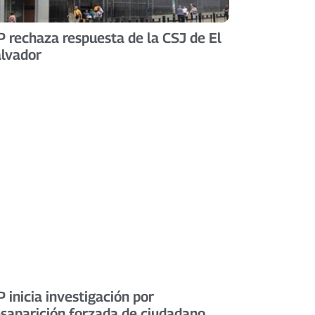
 rechaza respuesta de la CSJ de El
lvador
 inicia investigación por
saparición forzada de ciudadano