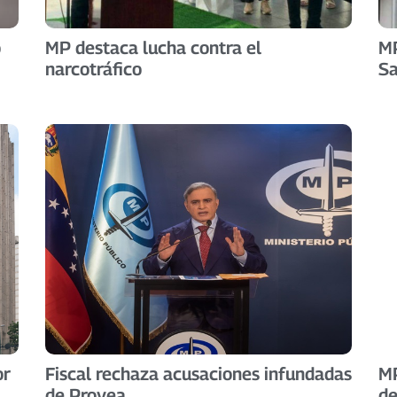
o
MP destaca lucha contra el
MP
narcotráfico
Sa
or
Fiscal rechaza acusaciones infundadas
MP
de Provea
de