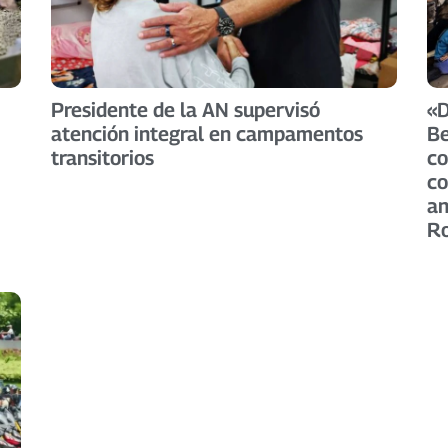
Presidente de la AN supervisó
«D
atención integral en campamentos
Be
transitorios
co
co
an
Ro