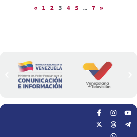
«
1
2
3
4
5
…
7
»