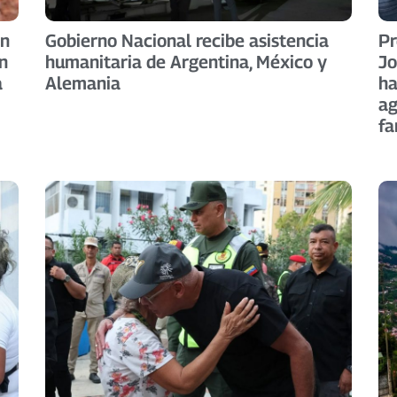
án
Gobierno Nacional recibe asistencia
Pr
n
humanitaria de Argentina, México y
Jo
a
Alemania
ha
ag
fa