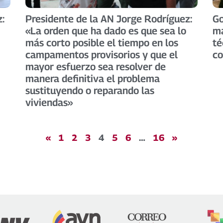
:
Presidente de la AN Jorge Rodríguez:
Go
«La orden que ha dado es que sea lo
ma
más corto posible el tiempo en los
té
campamentos provisorios y que el
co
mayor esfuerzo sea resolver de
manera definitiva el problema
sustituyendo o reparando las
viviendas» ​
«
1
2
3
4
5
6
…
16
»