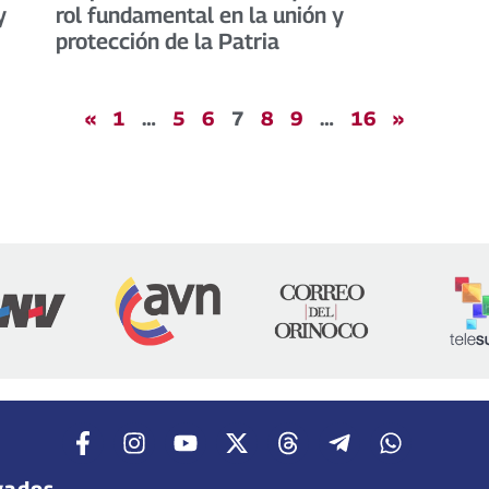
y
rol fundamental en la unión y
protección de la Patria
«
1
…
5
6
7
8
9
…
16
»
vados.