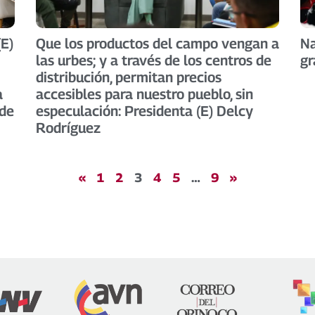
(E)
Que los productos del campo vengan a
Na
las urbes; y a través de los centros de
gr
distribución, permitan precios
a
accesibles para nuestro pueblo, sin
 de
especulación: Presidenta (E) Delcy
Rodríguez
«
1
2
3
4
5
…
9
»