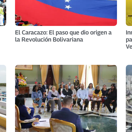
El Caracazo: El paso que dio origen a
In
la Revolución Bolivariana
pa
V