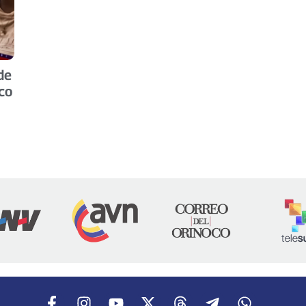
de
co