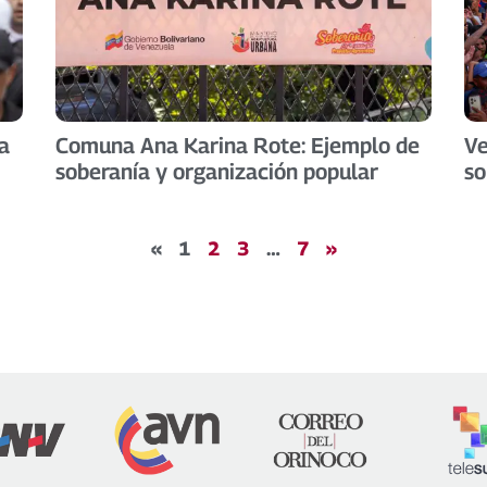
a
Comuna Ana Karina Rote: Ejemplo de
Ve
soberanía y organización popular
so
«
1
2
3
…
7
»