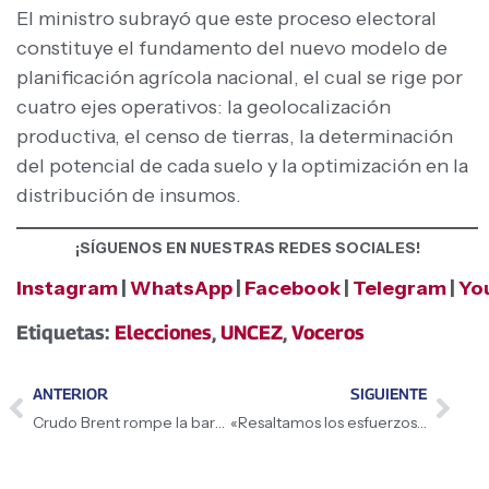
El ministro subrayó que este proceso electoral
constituye el fundamento del nuevo modelo de
planificación agrícola nacional, el cual se rige por
cuatro ejes operativos: la geolocalización
productiva, el censo de tierras, la determinación
del potencial de cada suelo y la optimización en la
distribución de insumos.
¡SÍGUENOS EN NUESTRAS REDES SOCIALES!
Instagram
|
WhatsApp
|
Facebook
|
Telegram
|
Yo
Etiquetas:
Elecciones
,
UNCEZ
,
Voceros
ANTERIOR
SIGUIENTE
Crudo Brent rompe la barrera de los 85 dólares
«Resaltamos los esfuerzos que realiza la Presidenta (E), Delcy Rodríguez, en una nueva etapa política de diálogo y reconciliación»: Presidente de la AN, Jorge Rodríguez, sobre la encargaduría de la Vicepresidenta