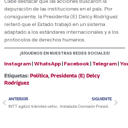
Cabe destacar que las acciones buscaron la
depuración de las instituciones en el país. Por
consiguiente, la Presidenta (E) Delcy Rodríguez
reiteró que el Estado trabajó en un sistema
adaptado a los estándares internacionales y a los
protocolos de derechos humanos.
¡SÍGUENOS EN NUESTRAS REDES SOCIALES!
Instagram
|
WhatsApp
|
Facebook
|
Telegram
|
Yo
Etiquetas:
Política
,
Presidenta (E) Delcy
Rodríguez
ANTERIOR
SIGUIENTE
INTT agilizó trámites vehiculares y permisologías en Feria Nacional de Atención al Transportista
Instalada Comisión Presidencial para la Reestructuración y Reingeniería del Gobierno