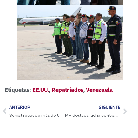
Etiquetas:
EE.UU.
,
Repatriados
,
Venezuela
ANTERIOR
SIGUIENTE
Seniat recaudó más de 80 millardos en junio
MP destaca lucha contra el narcotráfico