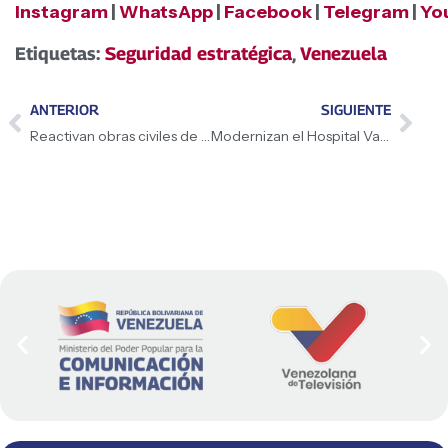
Instagram
|
WhatsApp
|
Facebook
|
Telegram
|
Yo
Etiquetas:
Seguridad estratégica
,
Venezuela
ANTERIOR
SIGUIENTE
Reactivan obras civiles de la Central Hidroeléctrica Tocoma
Modernizan el Hospital Vargas y restauran la histórica iglesia de Altagracia en Caracas