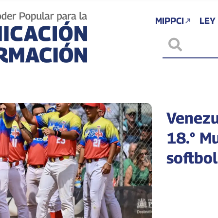
MIPPCI
LEY
Venezu
18.° M
softbo