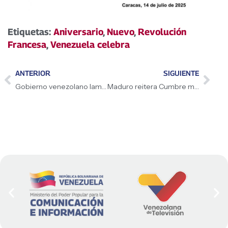
Etiquetas:
Aniversario
,
Nuevo
,
Revolución
Francesa
,
Venezuela celebra
ANTERIOR
SIGUIENTE
Gobierno venezolano lamenta fallecimiento del expresidente Muhammadu Buhari
Maduro reitera Cumbre mundial por la Paz