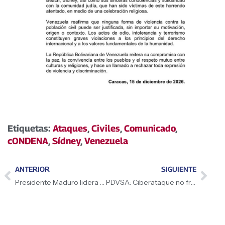
Etiquetas:
Ataques
,
Civiles
,
Comunicado
,
cONDENA
,
Sídney
,
Venezuela
ANTERIOR
SIGUIENTE
Presidente Maduro lidera XXV Cumbre del Alba-TCP
PDVSA: Ciberataque no frena operaciones