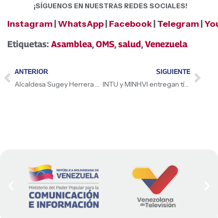
¡SÍGUENOS EN NUESTRAS REDES SOCIALES!
Instagram
|
WhatsApp
|
Facebook
|
Telegram
|
Yo
Etiquetas:
Asamblea
,
OMS
,
salud
,
Venezuela
ANTERIOR
SIGUIENTE
Alcaldesa Sugey Herrera presentó balance positivo y cifras récord de la Feria San Celestino 2026
INTU y MINHVI entregan títulos de tierra urbana a familias en 19 estados