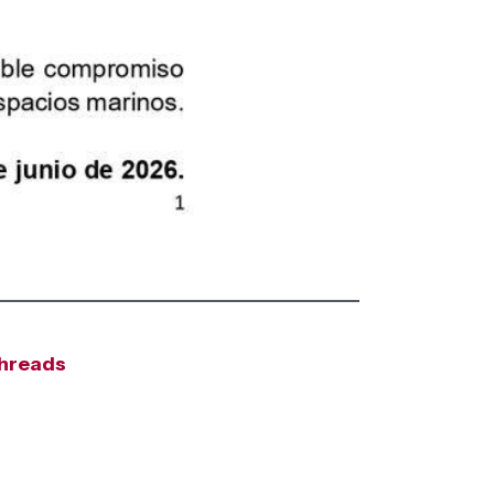
hreads