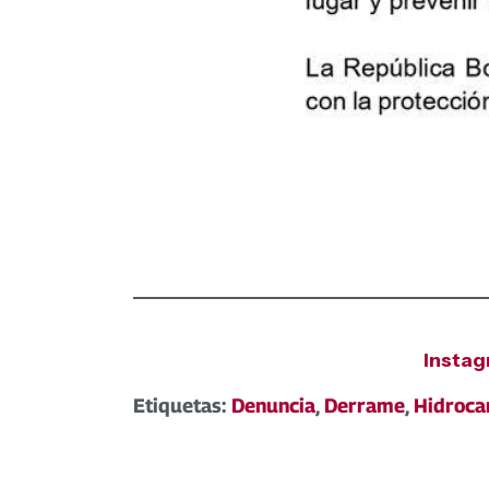
Insta
Etiquetas:
Denuncia
,
Derrame
,
Hidroca