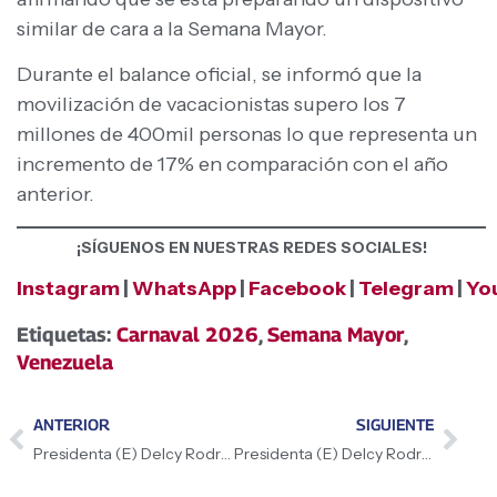
similar de cara a la Semana Mayor.
Durante el balance oficial, se informó que la
movilización de vacacionistas supero los 7
millones de 400mil personas lo que representa un
incremento de 17% en comparación con el año
anterior.
¡SÍGUENOS EN NUESTRAS REDES SOCIALES!
Instagram
|
WhatsApp
|
Facebook
|
Telegram
|
Yo
Etiquetas:
Carnaval 2026
,
Semana Mayor
,
Venezuela
ANTERIOR
SIGUIENTE
Presidenta (E) Delcy Rodríguez confirmó que más del 50% de los vacacionistas escogieron como destino las playas de Venezuela: La Guaira fue el estado más visitado
Presidenta (E) Delcy Rodríguez: «Reivindico el espíritu de recreación, diversión, de nuestra cultura»