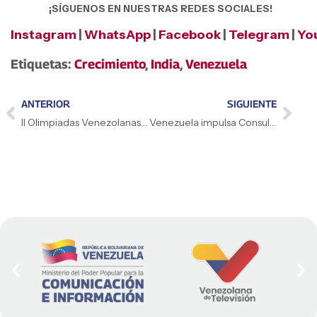
¡SÍGUENOS EN NUESTRAS REDES SOCIALES!
Instagram
|
WhatsApp
|
Facebook
|
Telegram
|
Yo
Etiquetas:
Crecimiento
,
India
,
Venezuela
ANTERIOR
SIGUIENTE
II Olimpiadas Venezolanas de Astronomía impulsan la formación científica de la juventud
Venezuela impulsa Consulta Nacional para la reforma integral del sistema de justicia penal