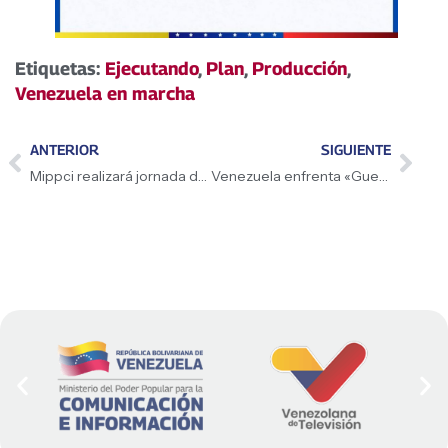
Etiquetas:
Ejecutando
,
Plan
,
Producción
,
Venezuela en marcha
ANTERIOR
SIGUIENTE
Mippci realizará jornada de registro y renovación del PNI en el municipio Caroní – Bolívar
Venezuela enfrenta «Guerra económica» globalizada