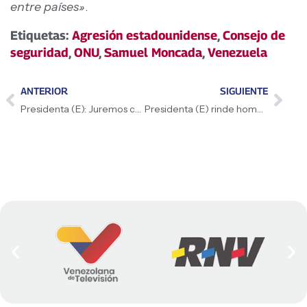
entre países»
.
Etiquetas:
Agresión estadounidense
,
Consejo de
seguridad
,
ONU
,
Samuel Moncada
,
Venezuela
ANTERIOR
SIGUIENTE
Presidenta (E): Juremos como un solo país para sacar adelante a Venezuela
Presidenta (E) rinde homenaje al Comandante Hugo Chávez