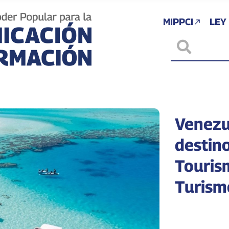
MIPPCI
LEY
Venezu
destino
Touris
Turism