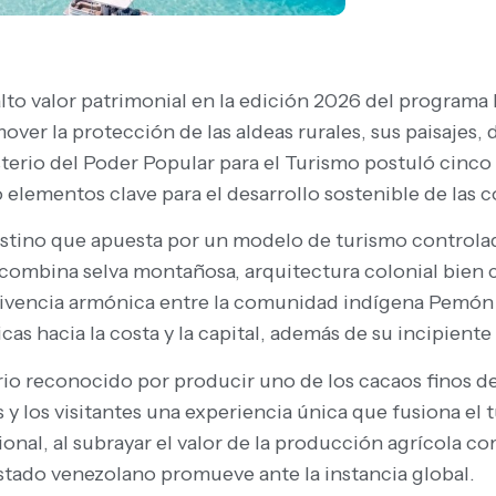
alto valor patrimonial en la edición 2026 del programa
er la protección de las aldeas rurales, sus paisajes, d
sterio del Poder Popular para el Turismo postuló cinc
do elementos clave para el desarrollo sostenible de las
estino que apuesta por un modelo de turismo controlad
combina selva montañosa, arquitectura colonial bien c
vencia armónica entre la comunidad indígena Pemón y l
as hacia la costa y la capital, además de su incipiente 
orio reconocido por producir uno de los cacaos finos 
 y los visitantes una experiencia única que fusiona el 
al, al subrayar el valor de la producción agrícola como
Estado venezolano promueve ante la instancia global.