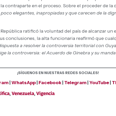
 la contraparte en el proceso. Sobre el proceder de la
 poco elegantes, inapropiadas y que carecen de la dig
a República ratificó la voluntad del país de alcanzar u
s conclusiones, la alta funcionaria reafirmó que cualq
ispuesta a resolver la controversia territorial con G
rige la controversia: el Acuerdo de Ginebra y su mand
¡SÍGUENOS EN NUESTRAS REDES SOCIALES!
gram
|
WhatsApp
|
Facebook
|
Telegram
|
YouTube
|
T
ifica
,
Venezuela
,
Vigencia