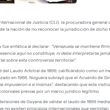
nternacional de Justicia (CIJ), la procuradora general 
a de la nación de no reconocer la jurisdicción de dicho 
fue enfática al declarar:
“Venezuela se mantiene firm
 presencia aquí no constituye, ni debe interpretarse ja
se sobre esta controversia territorial”.
ad del Laudo Arbitral de 1899, calificándolo como un
nzado en 1966. Noguera subrayó que el Acuerdo de Gi
e impusieron a sí mismas”,
destacando que este instru
s coloniales previas por un marco jurídico legítimo.
tensiones de Guyana de validar el laudo de 1899 medi
que no existen principios internacionales que permitan