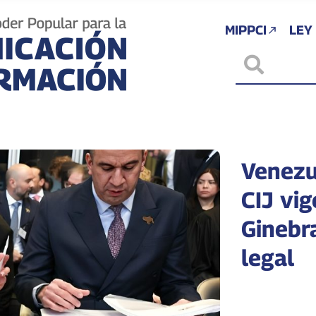
MIPPCI
LEY
Venezue
CIJ vi
Ginebr
legal