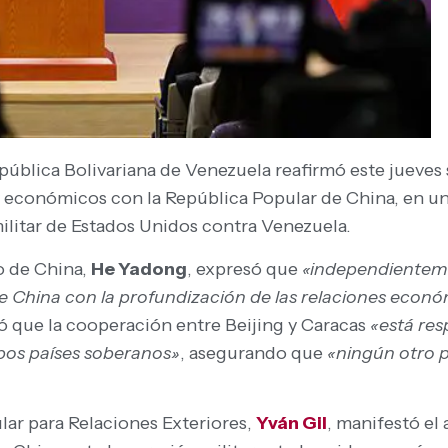
pública Bolivariana de Venezuela reafirmó este jueves
y económicos con la República Popular de China, en u
militar de Estados Unidos contra Venezuela.
o de China,
He Yadong
, expresó que
«independienteme
e China con la profundización de las relaciones econ
tó que la cooperación entre Beijing y Caracas
«está res
bos países soberanos»
, asegurando que
«ningún otro p
ular para Relaciones Exteriores,
Yván Gil
, manifestó el