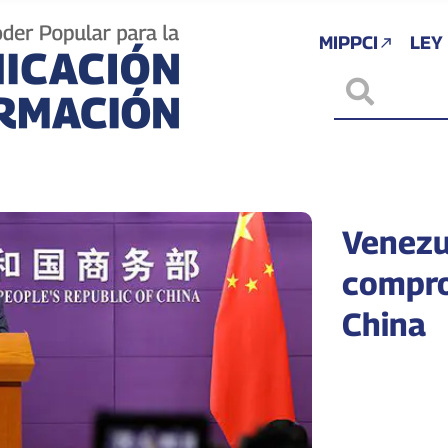
MIPPCI
LEY
Venezu
compro
China