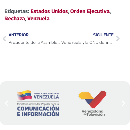
Etiquetas:
Estados Unidos
,
Orden Ejecutiva
,
Rechaza
,
Venzuela
ANTERIOR
SIGUIENTE
Presidente de la Asamblea Nacional, Jorge Rodríguez, presentó ante el pueblo venezolano la Reforma de la Ley Orgánica de Hidrocarburos
Venezuela y la ONU definen agenda diplomática de estabilidad y paz regional