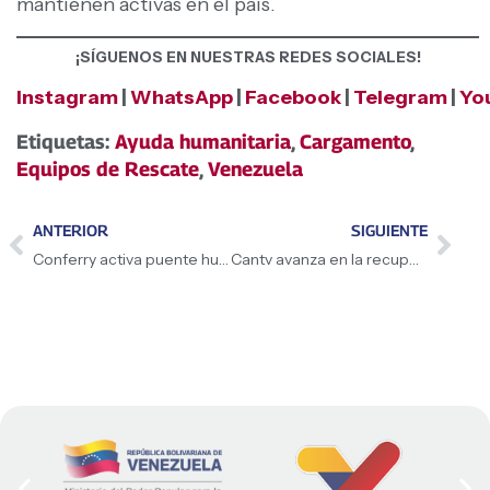
mantienen activas en el país.
¡SÍGUENOS EN NUESTRAS REDES SOCIALES!
Instagram
|
WhatsApp
|
Facebook
|
Telegram
|
Yo
Etiquetas:
Ayuda humanitaria
,
Cargamento
,
Equipos de Rescate
,
Venezuela
ANTERIOR
SIGUIENTE
Conferry activa puente humanitario para atención a familias afectadas
Cantv avanza en la recuperación de servicios de telecomunicaciones en la región central